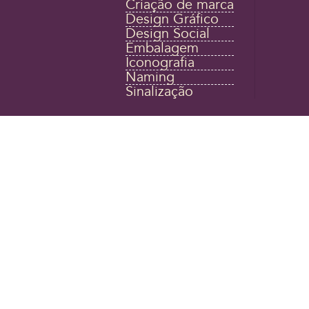
Criação de marca
Design Gráfico
Design Social
Embalagem
Iconografia
Naming
Sinalização