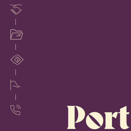
Serviços
Portfólio
Ludovia
Em Suas Marcas
Port
Contato