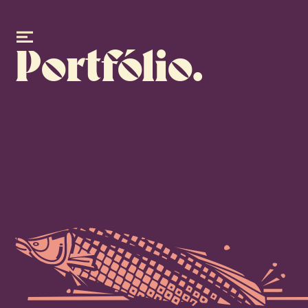
Port
fólio.